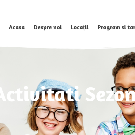
Acasa
Despre noi
Locații
Program si tar
Activitati Sezon