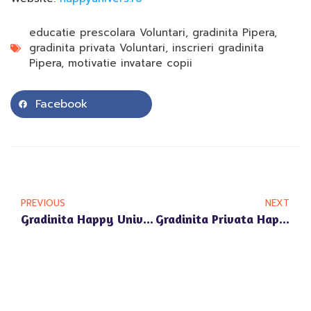
educatie prescolara Voluntari
,
gradinita Pipera
,
gradinita privata Voluntari
,
inscrieri gradinita
Pipera
,
motivatie invatare copii
Facebook
PREVIOUS
NEXT
Gradinita Happy Univers Pipera: Pregatirea Pentru Trecerea La Scoala
Gradinita Privata Happy Univers Pipera: Parteneriate Cu Specialisti In Educatie Pentru O Dezvoltare Armonioasa