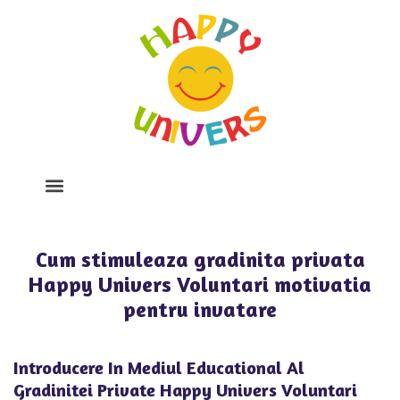
Despre Noi
Program Si Tarife
Galerie Foto
Cum stimuleaza gradinita privata
Happy Univers Voluntari motivatia
pentru invatare
Introducere In Mediul Educational Al
Gradinitei Private Happy Univers Voluntari