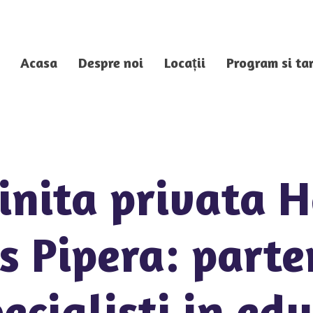
Acasa
Despre noi
Locații
Program si tar
inita privata 
s Pipera: parte
ecialisti in ed