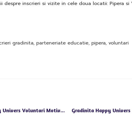
espre inscrieri si vizite in cele doua locatii: Pipera si 
crieri gradinita
,
parteneriate educatie
,
pipera
,
voluntari
Cum Stimuleaza Gradinita Privata Happy Univers Voluntari Motivatia Pentru Invatare
Gradinita Happy Univers V