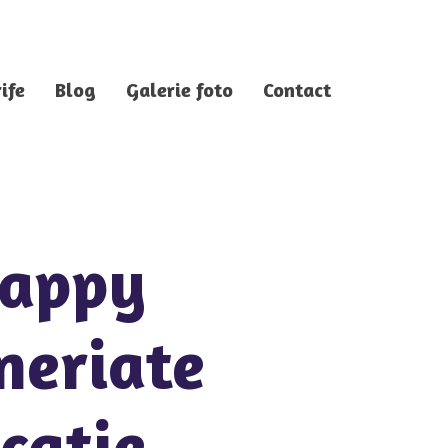
ife
Blog
Galerie foto
Contact
Happy
neriate
ucatie