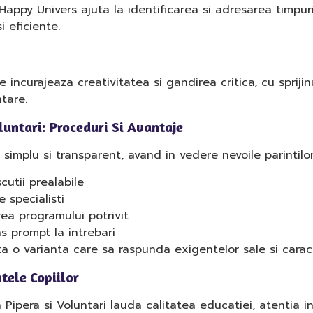
Happy Univers ajuta la identificarea si adresarea timpurie
i eficiente.
incurajeaza creativitatea si gandirea critica, cu sprijinul
tare.
oluntari: Proceduri Si Avantaje
 simplu si transparent, avand in vedere nevoile parintilo
scutii prealabile
e specialisti
ea programului potrivit
s prompt la intrebari
ta o varianta care sa raspunda exigentelor sale si caracter
tele Copiilor
 Pipera si Voluntari lauda calitatea educatiei, atentia in