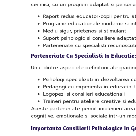
cei mici, cu un program adaptat si personal c
Raport redus educator-copii pentru at
Programe educationale moderne si int
Mediu sigur, prietenos si stimulant
Suport psihologic si consiliere adaptat
Parteneriate cu specialisti recunoscut
Parteneriate Cu Specialisti In Educati
Unul dintre aspectele definitorii ale gradi
Psihologi specializati in dezvoltarea co
Pedagogi cu experienta in educatia t
Logopezi si consilieri educationali
Traineri pentru ateliere creative si ed
Aceste parteneriate permit implementarea uno
cognitive, emotionale si sociale intr-un mod
Importanta Consilierii Psihologice In G