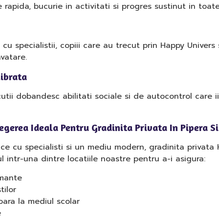
rapida, bucurie in activitati si progres sustinut in toat
cu specialistii, copiii care au trecut prin Happy Univers
vatare.
librata
cutii dobandesc abilitati sociale si de autocontrol care ii s
egerea Ideala Pentru Gradinita Privata In Pipera Si
e cu specialisti si un mediu modern, gradinita privata H
l intr-una dintre locatiile noastre pentru a-i asigura:
rmante
tilor
ara la mediul scolar
e