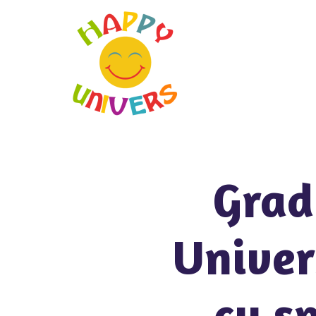
Grad
Univer
cu sp