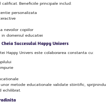
alificat. Beneficiile principale includ:
entie personalizata
eractive
a nevoilor copiilor
i in domeniul educatiei
e: Cheia Succesului Happy Univers
nitei Happy Univers este colaborarea constanta cu:
pilului
impurie
ucationale
r metode educationale validate stiintific, sprijinindu-i 
 echilibrat.
radinita