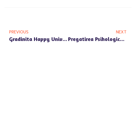
PREVIOUS
NEXT
Gradinita Happy Univers Voluntari: Cum Se Formeaza Prieteniile Intre Copii
Pregatirea Psihologica Oferita De Gradinita Happy Univers Voluntari Pentru Inceperea Scolii