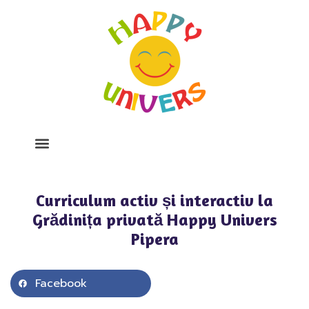
Despre Noi
Program Si Tarife
Galerie Foto
Curriculum activ și interactiv la
Grădinița privată Happy Univers
Pipera
Facebook