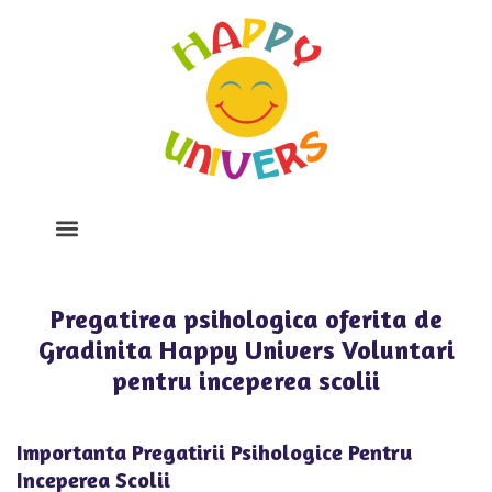
Despre Noi
Program Si Tarife
Galerie Foto
Pregatirea psihologica oferita de
Gradinita Happy Univers Voluntari
pentru inceperea scolii
Importanta Pregatirii Psihologice Pentru
Inceperea Scolii