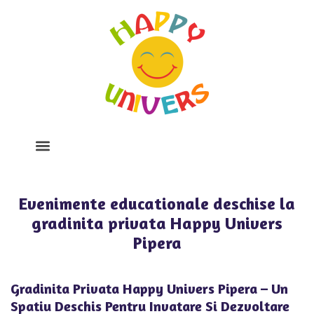
Despre Noi
Program Si Tarife
Galerie Foto
Evenimente educationale deschise la
gradinita privata Happy Univers
Pipera
Gradinita Privata Happy Univers Pipera – Un
Spatiu Deschis Pentru Invatare Si Dezvoltare