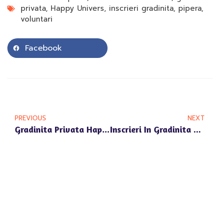
privata
,
Happy Univers
,
inscrieri gradinita
,
pipera
,
voluntari
Facebook
PREVIOUS
NEXT
Gradinita Privata Happy Univers Voluntari: Cum Incurajam Exprimarea Libera A Copiilor
Inscrieri In Gradinita Privata Happy Univers Voluntari: Termene Limita Si Proceduri