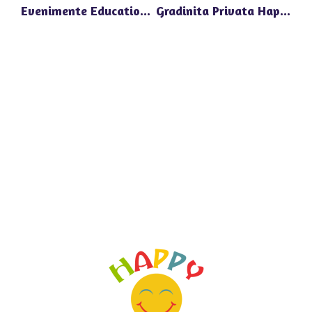
Evenimente Educationale Deschise La Gradinita Privata Happy Univers Pipera
Gradinita Privata Happy Univers Pipera: Dezvoltare Armonioasa Prin Joc Si Invatare