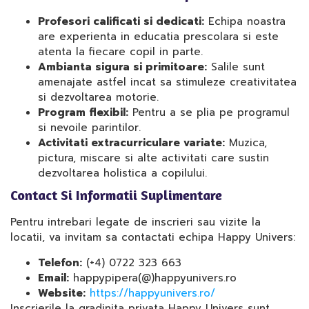
Profesori calificati si dedicati:
Echipa noastra
are experienta in educatia prescolara si este
atenta la fiecare copil in parte.
Ambianta sigura si primitoare:
Salile sunt
amenajate astfel incat sa stimuleze creativitatea
si dezvoltarea motorie.
Program flexibil:
Pentru a se plia pe programul
si nevoile parintilor.
Activitati extracurriculare variate:
Muzica,
pictura, miscare si alte activitati care sustin
dezvoltarea holistica a copilului.
Contact Si Informatii Suplimentare
Pentru intrebari legate de inscrieri sau vizite la
locatii, va invitam sa contactati echipa Happy Univers:
Telefon:
(+4) 0722 323 663
Email:
happypipera(@)happyunivers.ro
Website:
https://happyunivers.ro/
Inscrierile la gradinita privata Happy Univers sunt