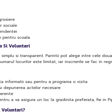
grosiere
r sociale
pendentei
re pentru scoala
a Si Voluntari
simplu si transparent. Parintii pot alege intre cele doua 
marul locurilor este limitat, iar inscrierile se fac in reg
ta informatii sau pentru a programa o vizita
 si depunerea actelor necesare
ferente
tru a va asigura un loc la gradinita preferata, fie in Pipe
 Voluntari?