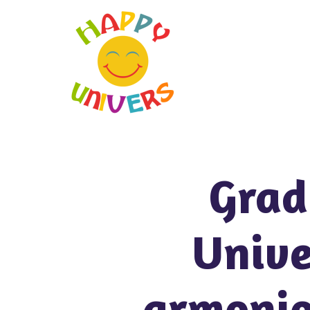
Grad
Unive
armonioa