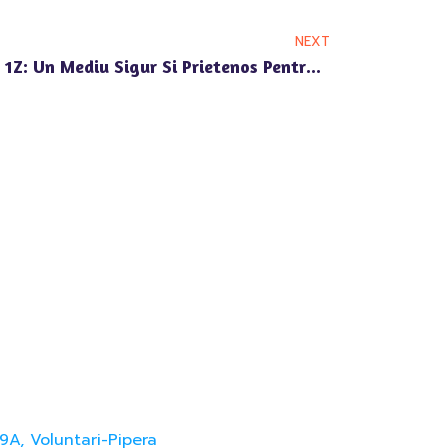
NEXT
Gradinita Bulevardul Pipera 1Z: Un Mediu Sigur Si Prietenos Pentru Copiii Tai
9A, Voluntari-Pipera