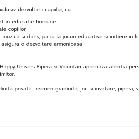
lusiv dezvoltarii copiilor, cu:
zat in educatie timpurie
le copiilor
, muzica si dans, pana la jocuri educative si initiere in l
a asigura o dezvoltare armonioasa
ta Happy Univers Pipera si Voluntari apreciaza atentia per
imitor.
dinita privata
,
inscrieri gradinita
,
joc si invatare
,
pipera
,
v