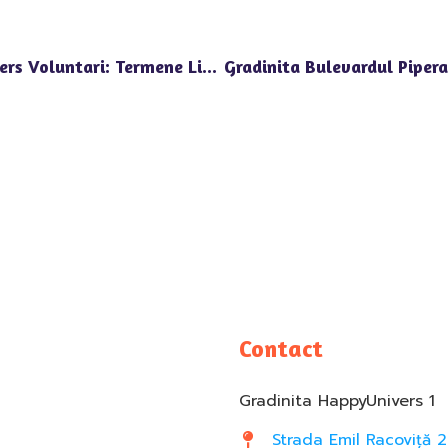
Inscrieri In Gradinita Privata Happy Univers Voluntari: Termene Limita Si Proceduri
Contact
Gradinita HappyUnivers 1
Strada Emil Racoviță 2