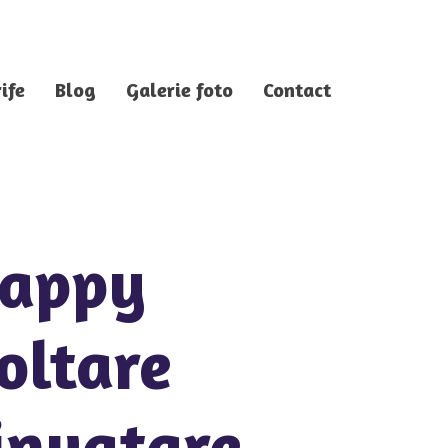
ife
Blog
Galerie foto
Contact
Happy
oltare
 invatare