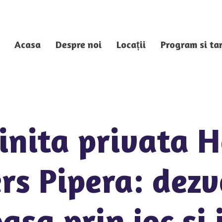
Acasa
Despre noi
Locații
Program si tar
inita privata 
rs Pipera: dezv
sa prin joc si