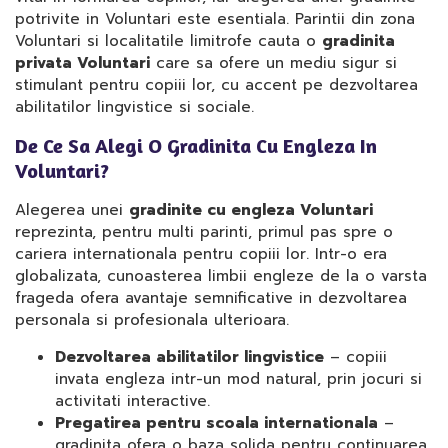
potrivite in Voluntari este esentiala. Parintii din zona
Voluntari si localitatile limitrofe cauta o
gradinita
privata Voluntari
care sa ofere un mediu sigur si
stimulant pentru copiii lor, cu accent pe dezvoltarea
abilitatilor lingvistice si sociale.
De Ce Sa Alegi O Gradinita Cu Engleza In
Voluntari?
Alegerea unei
gradinite cu engleza Voluntari
reprezinta, pentru multi parinti, primul pas spre o
cariera internationala pentru copiii lor. Intr-o era
globalizata, cunoasterea limbii engleze de la o varsta
frageda ofera avantaje semnificative in dezvoltarea
personala si profesionala ulterioara.
Dezvoltarea abilitatilor lingvistice
– copiii
invata engleza intr-un mod natural, prin jocuri si
activitati interactive.
Pregatirea pentru scoala internationala
–
gradinita ofera o baza solida pentru continuarea