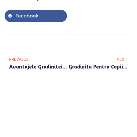
Facebook
PREVIOUS
NEXT
Avantajele Gradinitei Cu Program Prelungit In Zona Tunari Pentru Parintii Din Voluntari
Gradinita Pentru Copii 2-6 Ani In Voluntari – Dezvoltata Pentru Nevoile Celor Mici