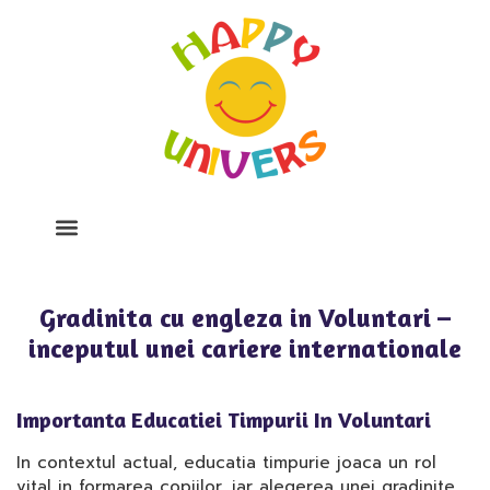
Despre Noi
Program Si Tarife
Galerie Foto
Gradinita cu engleza in Voluntari –
inceputul unei cariere internationale
Importanta Educatiei Timpurii In Voluntari
In contextul actual, educatia timpurie joaca un rol
vital in formarea copiilor, iar alegerea unei gradinite