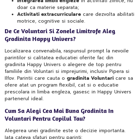
Integrarea limbii engleze
in activitati zilnice, nu
doar ca materie separata;
Activitati extracurriculare
care dezvolta abilitati
motrice, cognitive si sociale.
De Ce Voluntari Si Zonele Limitrofe Aleg
Gradinita Happy Univers?
Localizarea convenabila, raspunsul prompt la nevoile
parintilor si calitatea educatiei oferite fac din
gradinita Happy Univers o alegere de top pentru
familiile din Voluntari si imprejurimi, inclusiv Pipera si
Ilfov. Parintii care cauta o
gradinita Voluntari
care sa
ofere atat un program flexibil, cat si o educatie
prescolara in limba engleza, gasesc in Happy Univers
partenerul ideal.
Cum Sa Alegi Cea Mai Buna Gradinita In
Voluntari Pentru Copilul Tau?
Alegerea unei gradinite este o decizie importanta.
Iata cateva sfaturi pentru parinti: