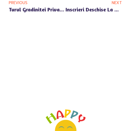
PREVIOUS
NEXT
Turul Gradinitei Private Happy Univers Din Pipera: Un Mediu Sigur Si Creativ Pentru Copilul Tau
Inscrieri Deschise La Gradinita Privata Happy Univers Pipera: Un Mediu Educational De Top Pentru Cei Mici