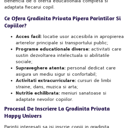
beneficia de o oferta educationala completa si
adaptata fiecarui copil.
Ce Ofera Gradinita Privata Pipera Parintilor Si
Copiilor?
Acces facil:
locatie usor accesibila in apropierea
arterelor principale si transportului public;
Programe educationale diverse:
activitati care
sustin dezvoltarea intelectuala si abilitatile
sociale;
Supraveghere atenta:
personal dedicat care
asigura un mediu sigur si confortabil;
Activitati extracurriculare:
cursuri de limbi
straine, dans, muzica si arta;
Nutritie echilibrata:
meniuri sanatoase si
adaptate nevoilor copiilor.
Procesul De Inscriere La Gradinita Privata
Happy Univers
Parintii interesati sa isi inscrie copiii in gradinita