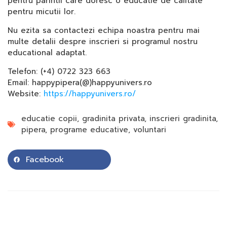
pentru parintii care doresc o educatie de calitate
pentru micutii lor.
Nu ezita sa contactezi echipa noastra pentru mai
multe detalii despre inscrieri si programul nostru
educational adaptat.
Telefon: (+4) 0722 323 663
Email: happypipera(@)happyunivers.ro
Website:
https://happyunivers.ro/
educatie copii
,
gradinita privata
,
inscrieri gradinita
,
pipera
,
programe educative
,
voluntari
Facebook