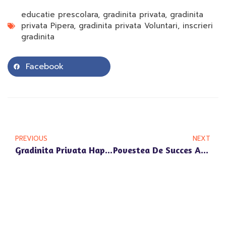
educatie prescolara
,
gradinita privata
,
gradinita
privata Pipera
,
gradinita privata Voluntari
,
inscrieri
gradinita
Facebook
PREVIOUS
NEXT
Gradinita Privata Happy Univers – Un Spatiu Educational Modern In Voluntari Si Pipera
Povestea De Succes A Gradinitei Private Happy Univers Din Voluntari