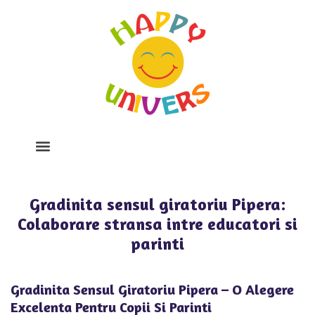
Despre Noi
Program Si Tarife
Galerie Foto
Gradinita sensul giratoriu Pipera:
Colaborare stransa intre educatori si
parinti
Gradinita Sensul Giratoriu Pipera – O Alegere
Excelenta Pentru Copii Si Parinti