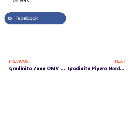
Univers
Facebook
PREVIOUS
NEXT
Gradinita Zona OMV Pipera: Despre Importanta Unui Mediu Atractiv Pentru Copii
Gradinita Pipera Nord: Nutritie Sanatoasa Si Educatie Alimentara In Gradinita