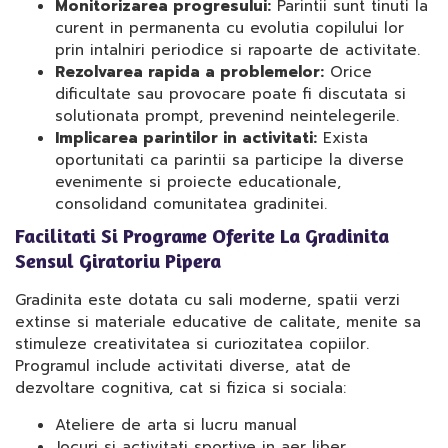
Monitorizarea progresului:
Parintii sunt tinuti la
curent in permanenta cu evolutia copilului lor
prin intalniri periodice si rapoarte de activitate.
Rezolvarea rapida a problemelor:
Orice
dificultate sau provocare poate fi discutata si
solutionata prompt, prevenind neintelegerile.
Implicarea parintilor in activitati:
Exista
oportunitati ca parintii sa participe la diverse
evenimente si proiecte educationale,
consolidand comunitatea gradinitei.
Facilitati Si Programe Oferite La Gradinita
Sensul Giratoriu Pipera
Gradinita este dotata cu sali moderne, spatii verzi
extinse si materiale educative de calitate, menite sa
stimuleze creativitatea si curiozitatea copiilor.
Programul include activitati diverse, atat de
dezvoltare cognitiva, cat si fizica si sociala:
Ateliere de arta si lucru manual
Jocuri si activitati sportive in aer liber