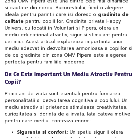
Zona OMV Pipera este una dintre cele mai dinamice
si cautate din nordul Bucurestiului, fiind o alegere
ideala pentru parintii care isi doresc o
gradinita de
calitate
pentru copiii lor. Gradinita privata Happy
Univers, cu locatii in Voluntari si Pipera, ofera un
mediu educational atractiv, sigur si stimulant pentru
cei mici. Acest articol exploreaza importanta unui
mediu adecvat in dezvoltarea armonioasa a copiilor si
de ce gradinita din zona OMV Pipera este alegerea
perfecta pentru familiile moderne.
De Ce Este Important Un Mediu Atractiv Pentru
Copii?
Primii ani de viata sunt esentiali pentru formarea
personalitatii si dezvoltarea cognitiva a copilului. Un
mediu atractiv si prietenos stimuleaza creativitatea,
curiozitatea si dorinta de a invata. Iata cateva motive
pentru care mediul conteaza enorm:
Siguranta si confort:
Un spatiu sigur ii ofera