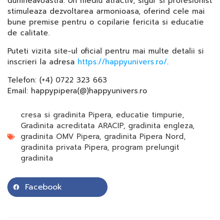
dumneavoastra. Un mediu atractiv, sigur si profesionist
stimuleaza dezvoltarea armonioasa, oferind cele mai
bune premise pentru o copilarie fericita si educatie
de calitate.
Puteti vizita site-ul oficial pentru mai multe detalii si
inscrieri la adresa
https://happyunivers.ro/
.
Telefon: (+4) 0722 323 663
Email: happypipera(@)happyunivers.ro
cresa si gradinita Pipera
,
educatie timpurie
,
Gradinita acreditata ARACIP
,
gradinita engleza
,
gradinita OMV Pipera
,
gradinita Pipera Nord
,
gradinita privata Pipera
,
program prelungit
gradinita
Facebook