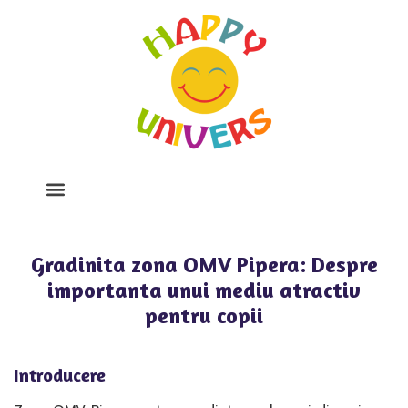
Despre Noi
Program Si Tarife
Galerie Foto
Gradinita zona OMV Pipera: Despre
importanta unui mediu atractiv
pentru copii
Introducere