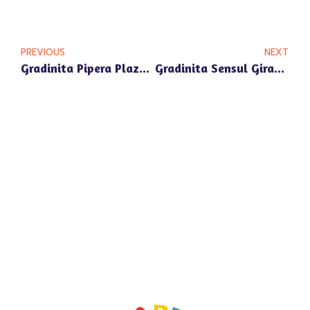
PREVIOUS
NEXT
Gradinita Pipera Plaza: Spatii De Joaca Si Invatare Bine Amenajate Pentru Copii Fericiti
Gradinita Sensul Giratoriu Pipera: Colaborare Stransa Intre Educatori Si Parinti