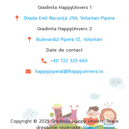
Gradinita HappyUnivers 1
Strada Emil Racoviță 29A, Voluntari-Pipera
Gradinita HappyUnivers 2
Bulevardul Pipera 1Z, Voluntari
Date de contact
+40 722 323 663
happypipera(@)happyunivers.ro
Copyright © 2025 Grădinița Happy Univers. Toate
drepturile rezervate.
Blog