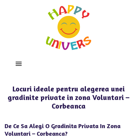
Despre Noi
Program Si Tarife
Galerie Foto
Locuri ideale pentru alegerea unei
gradinite private in zona Voluntari –
Corbeanca
De Ce Sa Alegi O Gradinita Privata In Zona
Voluntari – Corbeanca?