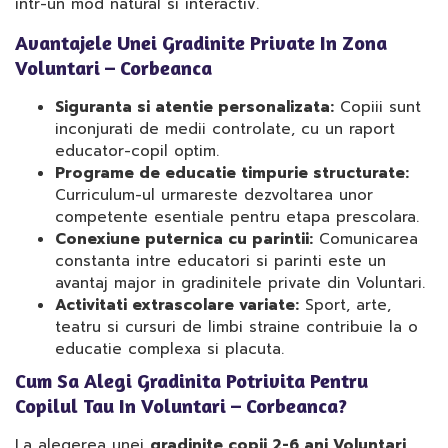
intr-un mod natural si interactiv.
Avantajele Unei Gradinite Private In Zona
Voluntari – Corbeanca
Siguranta si atentie personalizata:
Copiii sunt
inconjurati de medii controlate, cu un raport
educator-copil optim.
Programe de educatie timpurie structurate:
Curriculum-ul urmareste dezvoltarea unor
competente esentiale pentru etapa prescolara.
Conexiune puternica cu parintii:
Comunicarea
constanta intre educatori si parinti este un
avantaj major in gradinitele private din Voluntari.
Activitati extrascolare variate:
Sport, arte,
teatru si cursuri de limbi straine contribuie la o
educatie complexa si placuta.
Cum Sa Alegi Gradinita Potrivita Pentru
Copilul Tau In Voluntari – Corbeanca?
La alegerea unei
gradinite copii 2-6 ani Voluntari
,