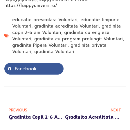
https://happyunivers.ro/
educatie prescolara Voluntari
,
educatie timpurie
Voluntari
,
gradinita acreditata Voluntari
,
gradinita
copii 2-6 ani Voluntari
,
gradinita cu engleza
Voluntari
,
gradinita cu program prelungit Voluntari
,
gradinita Pipera Voluntari
,
gradinita privata
Voluntari
,
gradinita Voluntari
Facebook
PREVIOUS
NEXT
Gradinita Copii 2-6 Ani Voluntari – Cum Se Adapteaza Copiilor In Primele Luni
Gradinita Acreditata Voluntari – Criterii Esentiale De Selectie Pentru Parinti