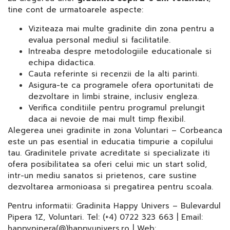
tine cont de urmatoarele aspecte:
Viziteaza mai multe gradinite din zona pentru a
evalua personal mediul si facilitatile.
Intreaba despre metodologiile educationale si
echipa didactica.
Cauta referinte si recenzii de la alti parinti.
Asigura-te ca programele ofera oportunitati de
dezvoltare in limbi straine, inclusiv engleza.
Verifica conditiile pentru programul prelungit
daca ai nevoie de mai mult timp flexibil.
Alegerea unei gradinite in zona Voluntari – Corbeanca
este un pas esential in educatia timpurie a copilului
tau. Gradinitele private acreditate si specializate iti
ofera posibilitatea sa oferi celui mic un start solid,
intr-un mediu sanatos si prietenos, care sustine
dezvoltarea armonioasa si pregatirea pentru scoala.
Pentru informatii: Gradinita Happy Univers – Bulevardul
Pipera 1Z, Voluntari. Tel: (+4) 0722 323 663 | Email:
happypipera(@)happyunivers.ro | Web: