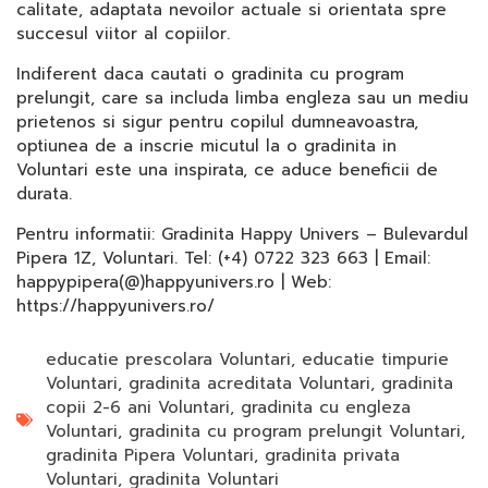
calitate, adaptata nevoilor actuale si orientata spre
succesul viitor al copiilor.
Indiferent daca cautati o gradinita cu program
prelungit, care sa includa limba engleza sau un mediu
prietenos si sigur pentru copilul dumneavoastra,
optiunea de a inscrie micutul la o gradinita in
Voluntari este una inspirata, ce aduce beneficii de
durata.
Pentru informatii: Gradinita Happy Univers – Bulevardul
Pipera 1Z, Voluntari. Tel: (+4) 0722 323 663 | Email:
happypipera(@)happyunivers.ro | Web:
https://happyunivers.ro/
educatie prescolara Voluntari
,
educatie timpurie
Voluntari
,
gradinita acreditata Voluntari
,
gradinita
copii 2-6 ani Voluntari
,
gradinita cu engleza
Voluntari
,
gradinita cu program prelungit Voluntari
,
gradinita Pipera Voluntari
,
gradinita privata
Voluntari
,
gradinita Voluntari