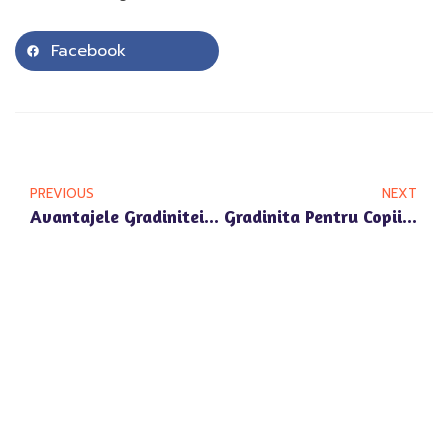
Facebook
PREVIOUS
NEXT
Avantajele Gradinitei Private In Corbeanca Pentru Educatia Prescolara
Gradinita Pentru Copii 2-6 Ani In Snagov: Alternative Pentru Parintii Din Voluntari