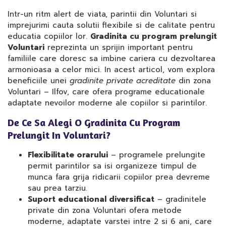
Intr-un ritm alert de viata, parintii din Voluntari si
imprejurimi cauta solutii flexibile si de calitate pentru
educatia copiilor lor.
Gradinita cu program prelungit
Voluntari
reprezinta un sprijin important pentru
familiile care doresc sa imbine cariera cu dezvoltarea
armonioasa a celor mici. In acest articol, vom explora
beneficiile unei
gradinite private acreditate
din zona
Voluntari – Ilfov, care ofera programe educationale
adaptate nevoilor moderne ale copiilor si parintilor.
De Ce Sa Alegi O Gradinita Cu Program
Prelungit In Voluntari?
Flexibilitate orarului
– programele prelungite
permit parintilor sa isi organizeze timpul de
munca fara grija ridicarii copiilor prea devreme
sau prea tarziu.
Suport educational diversificat
– gradinitele
private din zona Voluntari ofera metode
moderne, adaptate varstei intre 2 si 6 ani, care