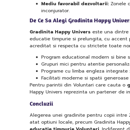
Mediu favorabil dezvoltarii:
Zonele d
inconjurator.
De Ce Sa Alegi Gradinita Happy Univer
Gradinita Happy Univers
este una dintre 
educatie timpurie si prelungita, cu accent p
acreditat si respecta cu strictete toate no
Program educational modern si bine s
Grupuri mici pentru atentie personali
Programe cu limba engleza integrate z
Facilitati moderne si spatii generoase
Pentru parintii din Voluntari care cauta o
g
Happy Univers reprezinta un partener de in
Concluzii
Alegerea unei gradinite pentru copii intre 2
atat optiuni locale, precum Gradinita Happy 
educatie timpurie Voluntari
. Indiferent 