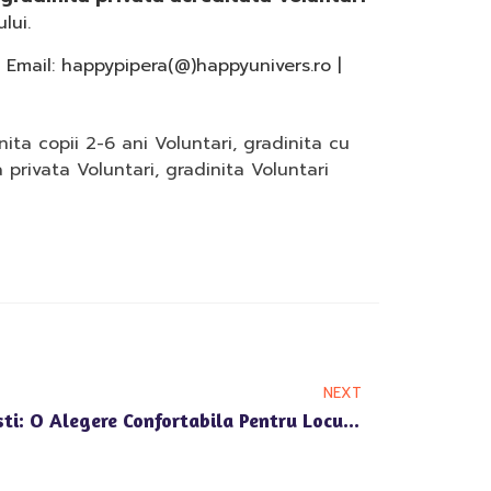
lui.
| Email: happypipera(@)happyunivers.ro |
nita copii 2-6 ani Voluntari
,
gradinita cu
a privata Voluntari
,
gradinita Voluntari
NEXT
Gradinita Privata In Balotesti: O Alegere Confortabila Pentru Locuitorii Din Voluntari