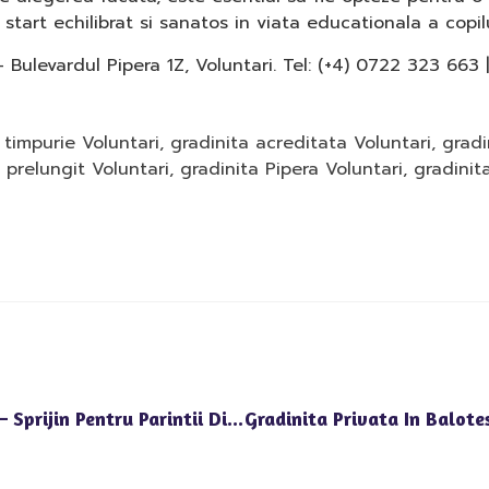
start echilibrat si sanatos in viata educationala a copilu
 Bulevardul Pipera 1Z, Voluntari. Tel: (+4) 0722 323 663 
timpurie Voluntari
,
gradinita acreditata Voluntari
,
gradi
 prelungit Voluntari
,
gradinita Pipera Voluntari
,
gradinit
Gradinita Cu Program Prelungit Otopeni – Sprijin Pentru Parintii Din Voluntari Si Zonele Limitrofe