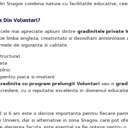
in Snagov combina natura cu facilitatile educative, ceea
s Din Voluntari?
cele mai apreciate optiuni dintre
gradinitele private 
e limba engleza, creativitatii si dezvoltarii armonioase 
rmele de siguranta si calitate.
tructurat
zata
ilnic
 pentru joaca si invatare
radinita cu program prelungit Voluntari
sau o
grad
credere, cu o reputatie excelenta in domeniul educatiei
 si 6 ani este o decizie importanta pentru fiecare parinte
Univers, dar si alternative in zona Snagov, care pot oferi
de alegerea facuta, este esential sa fie opteze pentru o