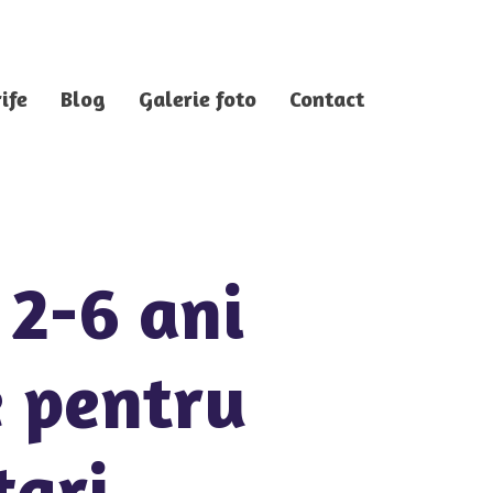
ife
Blog
Galerie foto
Contact
 2-6 ani
e pentru
tari