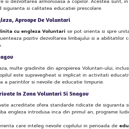
rare si dezvoltarea armonioasa a copiilor. Acestea sunt, i
 siguranta si calitatea educatiei prescolare.
gleza, Aproape De Voluntari
inita cu engleza Voluntari
se pot orienta si spre uni
uenteaza pozitiv dezvoltarea limbajului si a abilitatilor 
.
Snagov
aza, multe gradinite din apropierea Voluntari-ului, inclus
copilul este supravegheat si implicat in activitati educat
la a parintilor si nevoile de educatie timpurie.
rivate In Zona Voluntari Si Snagov
vate acreditate ofera standarde ridicate de siguranta si
ba engleza introdusa inca din primul an, programe ludice
ienta care inteleg nevoile copilului in perioada de
edu