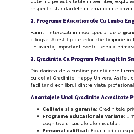
puternic pe activitatile in aer liber, explo
respecta standardele internationale privind
2. Programe Educationale Cu Limba En
Parintii interesati in mod special de o
grad
bilingve. Acest tip de educatie timpurie infl
un avantaj important pentru scoala primara
3. Gradinita Cu Program Prelungit In 
Din dorinta de a sustine parintii care lucre
cu cel al Gradinitei Happy Univers. Astfel, 
facilitand echilibrul dintre viata profesiona
Avantajele Unei Gradinite Acreditate P
Calitate si siguranta:
Gradinitele pri
Programe educationale variate:
Lim
cognitive si sociale ale micutilor.
Personal calificat:
Educatori cu exper