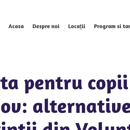
Acasa
Despre noi
Locații
Program si tar
ta pentru copii
ov: alternativ
intii din Volun