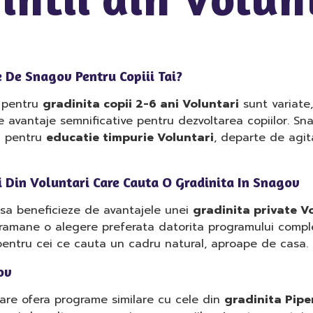
e De Snagov Pentru Copiii Tai?
e pentru
gradinita copii 2-6 ani Voluntari
sunt variate,
 avantaje semnificative pentru dezvoltarea copiilor. Sna
al pentru
educatie timpurie Voluntari
, departe de agit
ii Din Voluntari Care Cauta O Gradinita In Snagov
sc sa beneficieze de avantajele unei
gradinita private V
ramane o alegere preferata datorita programului complet s
 pentru cei ce cauta un cadru natural, aproape de casa.
ov
care ofera programe similare cu cele din
gradinita Pipe